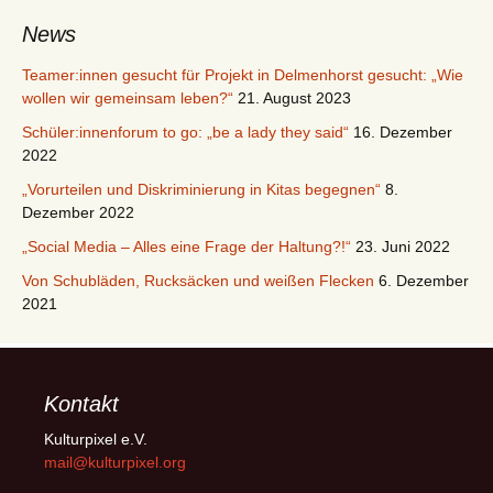
News
Teamer:innen gesucht für Projekt in Delmenhorst gesucht: „Wie
wollen wir gemeinsam leben?“
21. August 2023
Schüler:innenforum to go: „be a lady they said“
16. Dezember
2022
„Vorurteilen und Diskriminierung in Kitas begegnen“
8.
Dezember 2022
„Social Media – Alles eine Frage der Haltung?!“
23. Juni 2022
Von Schubläden, Rucksäcken und weißen Flecken
6. Dezember
2021
Kontakt
Kulturpixel e.V.
mail@kulturpixel.org