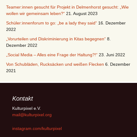
Teamer:innen gesucht für Projekt in Delmenhorst gesucht: „Wie
wollen wir gemeinsam leben?“
21. August 2023
Schüler:innenforum to go: „be a lady they said“
16. Dezember
2022
„Vorurteilen und Diskriminierung in Kitas begegnen“
8.
Dezember 2022
„Social Media – Alles eine Frage der Haltung?!“
23. Juni 2022
Von Schubläden, Rucksäcken und weißen Flecken
6. Dezember
2021
Kontakt
Kulturpixel e.V.
mail@kulturpixel.org
instagram.com/kulturpixel