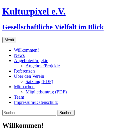
Zum
Kulturpixel e.V.
Inhalt
springen
Gesellschaftliche Vielfalt im Blick
Menü
Willkommen!
News
Angebote/Projekte
Angebote/Projekte
Referenzen
Über den Verein
Satzung (PDF)
Mitmachen
Mitgliedsantrag (PDF)
Team
Impressum/Datenschutz
Suchen
nach:
Willkommen!