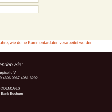
fahre, wie deine Kommentardaten verarbeitet werden.
enden Sie!
urpixel e.V.
9 4306 0967 4081 3292
NODEM1GLS
 Bank Bochum