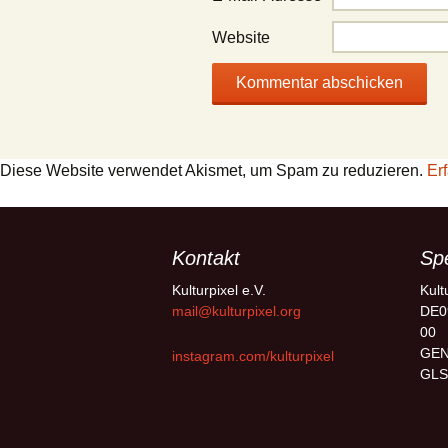
Website
Diese Website verwendet Akismet, um Spam zu reduzieren.
Er
Kontakt
Sp
Kulturpixel e.V.
Kult
mail@kulturpixel.org
DE0
00
GE
instagram.com/kulturpixel
GLS