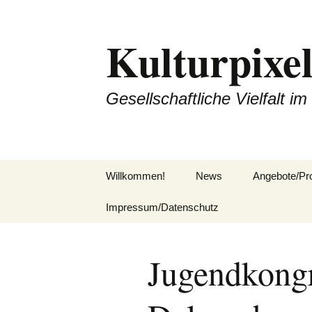
Zum
Inhalt
Kulturpixel
springen
Gesellschaftliche Vielfalt im
Willkommen!
News
Angebote/Pro
Impressum/Datenschutz
Angebote/Pro
Jugendkongr