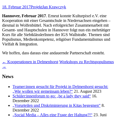
18. Februar 2017
Projekt
Jan Krawczyk
Hannover, Februar 2017
. Erneut konnte Kulturpixel e.V. eine
Kooperation mit einer Gesamtschule in Niedersachsen eingehen –
diesmal in Wolfenbüttel. Nach erfolgreicher Zusammenarbeit mit
Gesamt- und Hauptschulen in Hannover folgt nun ein mehrtätiger
Kurs für alle SiebtklässlerInnen der IGS Wallstraße. Themen sind
Populismus, Medienkompetenz, religiöser Fundamentalismus und
Vielfalt & Integration.
Wir hoffen, dass daraus eine andauernde Partnerschaft ensteht.
Beitragsnavigation
←
Kooperationen in Delmenhorst
Workshops zu Rechtspopulismus
→
News
Teamer:innen gesucht für Projekt in Delmenhorst gesucht:
„Wie wollen wir gemeinsam leben?“
21. August 2023
Schüler:innenforum to go: „be a lady they said“
16.
Dezember 2022
„Vorurteilen und Diskriminierung in Kitas begegnen“
8.
Dezember 2022
„Social Media – Alles eine Frage der Haltung?!“
23. Juni