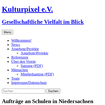
Zum
Kulturpixel e.V.
Inhalt
springen
Gesellschaftliche Vielfalt im Blick
Menü
Willkommen!
News
Angebote/Projekte
Angebote/Projekte
Referenzen
Über den Verein
Satzung (PDF)
Mitmachen
Mitgliedsantrag (PDF)
Team
Impressum/Datenschutz
Suchen
nach:
Aufträge an Schulen in Niedersachsen